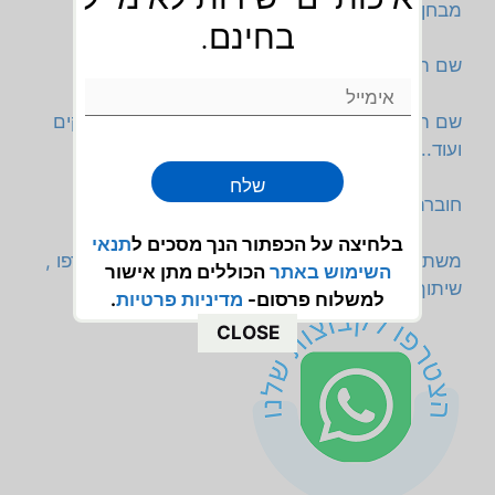
מבחן בלשון שם המספר
בחינם.
שם המספר דף עבודה אתר cet
שם המספר – דפי עבודה,תרגילים, הסברים, משחקים
ועוד..
שלח
חוברת עבודה בלשון
בלחיצה על הכפתור הנך מסכים ל
תנאי
משתפים גם בווצפ,הצטרפו! אלפי מורים כבר הצטרפו ,
השימוש
באתר
הכוללים מתן אישור
שיתוף מהיר יותר ויעיל יותר
למשלוח פרסום-
מדיניות פרטיות
.
CLOSE