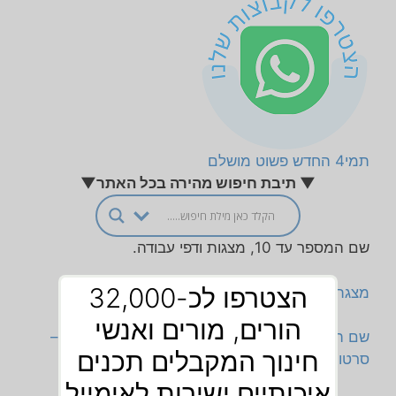
תמי4 החדש פשוט מושלם
▼ תיבת חיפוש מהירה בכל האתר▼
שם המספר עד 10, מצגות ודפי עבודה.
הצטרפו לכ-32,000
מצגת
שם המספר
–
מספר
יסודי
הורים, מורים ואנשי
שם המספר וכללי שם המספר, שם המספר חוקים –
חינוך המקבלים תכנים
סרטון
איכותיים ישירות לאימייל