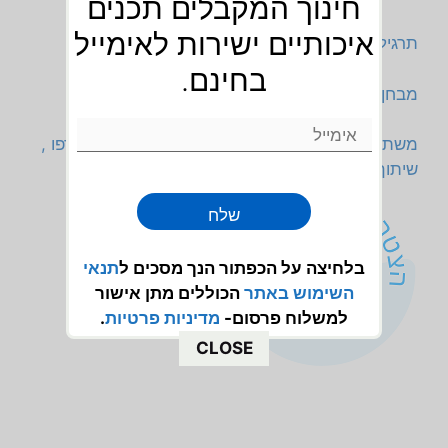
חינוך המקבלים תכנים
איכותיים ישירות לאימייל
תרגילי חיסור עד 20 לכיתה א
בחינם.
מבחן/מבדק בחשבון כיתה א
משתפים גם בווצפ,הצטרפו! אלפי מורים כבר הצטרפו ,
שיתוף מהיר יותר ויעיל יותר
שלח
בלחיצה על הכפתור הנך מסכים ל
תנאי
השימוש
באתר
הכוללים מתן אישור
למשלוח פרסום-
מדיניות פרטיות
.
CLOSE