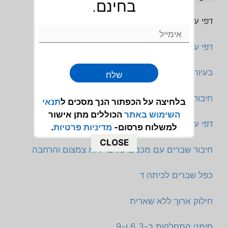
בחינם.
דפי עבודה נוספים הקשורים לנושא זה:
דפי עבודה בחשבון לכיתה ד
בעיות מילוליות בשברים
שלח
חיבור וחיסור שברים פשוטים
בלחיצה על הכפתור הנך מסכים ל
תנאי
השימוש
באתר
הכוללים מתן אישור
דפי עבודה סימטריה כיתה ד
למשלוח פרסום-
מדיניות פרטיות
.
CLOSE
חיבור שברים עם מכנים שווים-ללא צמצום והרחבה
כפל שברים לכיתה ד
חילוק ארוך ללא שארית
סימני התחלקות ב-6,3 ו-9